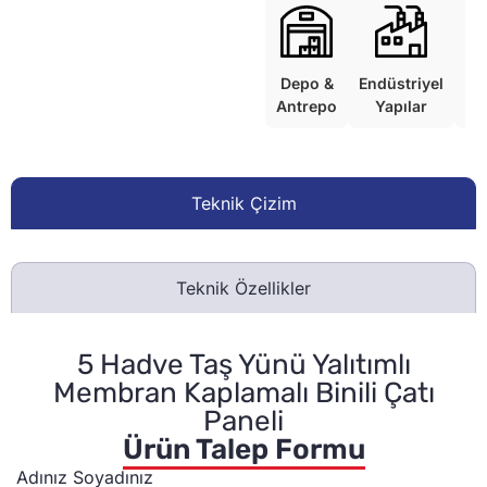
Depo &
Endüstriyel
Ko
Antrepo
Yapılar
Teknik Çizim
Teknik Özellikler
5 Hadve Taş Yünü Yalıtımlı
Membran Kaplamalı Binili Çatı
Paneli
Ürün Talep Formu
Adınız Soyadınız