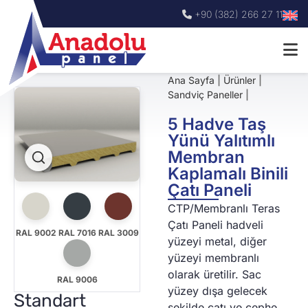
+90 (382) 266 27 11
Ana Sayfa
|
Ürünler
|
Sandviç Paneller
|
5 Hadve Taş
Yünü Yalıtımlı
Membran
Kaplamalı Binili
Çatı Paneli
CTP/Membranlı Teras
Çatı Paneli hadveli
RAL 9002
RAL 7016
RAL 3009
yüzeyi metal, diğer
yüzeyi membranlı
olarak üretilir. Sac
RAL 9006
yüzey dışa gelecek
Standart
şekilde çatı ve cephe