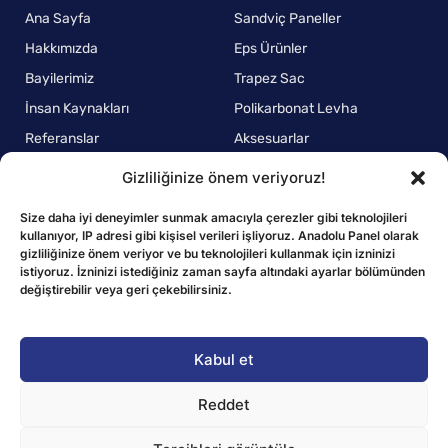
Ana Sayfa
Sandviç Paneller
Hakkımızda
Eps Ürünler
Bayilerimiz
Trapez Sac
İnsan Kaynakları
Polikarbonat Levha
Referanslar
Aksesuarlar
Gizliliğinize önem veriyoruz!
POLİTİKALAR
Kalite Politikamız
Size daha iyi deneyimler sunmak amacıyla çerezler gibi teknolojileri
kullanıyor, IP adresi gibi kişisel verileri işliyoruz. Anadolu Panel olarak
Çevre Politikamız
gizliliğinize önem veriyor ve bu teknolojileri kullanmak için izninizi
istiyoruz. İzninizi istediğiniz zaman sayfa altındaki ayarlar bölümünden
Çalışan Sağlığı ve Güvenlik Politikamız
değiştirebilir veya geri çekebilirsiniz.
KVKK Aydınlatma Metni
Gizlilik Politikası
Kabul et
Çerez Politikası
Reddet
Anadolu Panel ©2025 | Tüm Hakları Saklıdır.