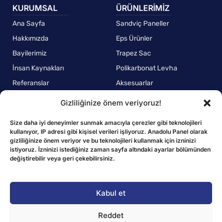
KURUMSAL
ÜRÜNLERİMİZ
Ana Sayfa
Sandviç Paneller
Hakkımızda
Eps Ürünler
Bayilerimiz
Trapez Sac
İnsan Kaynakları
Polikarbonat Levha
Referanslar
Aksesuarlar
Gizliliğinize önem veriyoruz!
POLİTİKALAR
Kalite Politikamız
Size daha iyi deneyimler sunmak amacıyla çerezler gibi teknolojileri
kullanıyor, IP adresi gibi kişisel verileri işliyoruz. Anadolu Panel olarak
Çevre Politikamız
gizliliğinize önem veriyor ve bu teknolojileri kullanmak için izninizi
istiyoruz. İzninizi istediğiniz zaman sayfa altındaki ayarlar bölümünden
Çalışan Sağlığı ve Güvenlik Politikamız
değiştirebilir veya geri çekebilirsiniz.
KVKK Aydınlatma Metni
Gizlilik Politikası
Kabul et
Çerez Politikası
Reddet