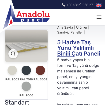
+90 (382) 266 27 11
Ana Sayfa
|
Ürünler
|
Sandviç Paneller
|
5 Hadve Taş
Yünü Yalıtımlı
Binili Çatı Paneli
5 hadve yapısı binili
form ve Taş yünü dolgu
malzemesi ile üretilen
panel, en iyi yangın
RAL 9002
RAL 7016
RAL 3009
dayanımına sahip
yalıtımlı çatı panel
ürünüdür.
RAL 9006
Standart
Isı yalıtımı yanı sıra ses