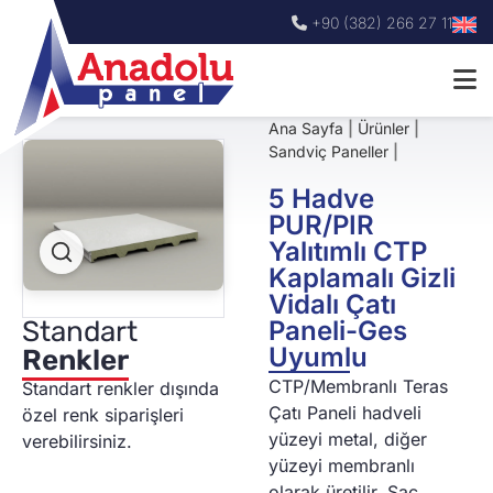
+90 (382) 266 27 11
Ana Sayfa
|
Ürünler
|
Sandviç Paneller
|
5 Hadve
PUR/PIR
Yalıtımlı CTP
Kaplamalı Gizli
Vidalı Çatı
Standart
Paneli-Ges
Uyumlu
Renkler
CTP/Membranlı Teras
Standart renkler dışında
Çatı Paneli hadveli
özel renk siparişleri
yüzeyi metal, diğer
verebilirsiniz.
yüzeyi membranlı
olarak üretilir. Sac