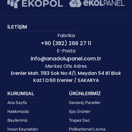
İLETİŞİM
Fabrika
+90 (382) 266 27 11
E-Posta
info@anadolupanel.com.tr
Merkez Ofis Adres
Erenler Mah. 1193 Sok No:4/1, Meydan 54 B1 Blok
Kat:1 D:60 Erenler / SAKARYA
KURUMSAL
ÜRÜNLERİMİZ
Ana Sayfa
Sandviç Paneller
Hakkımızda
Eps Ürünler
Bayilerimiz
Trapez Sac
İnsan Kaynakları
Polikarbonat Levha