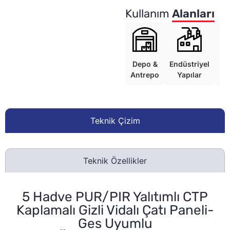
Kullanım
Alanları
Depo &
Endüstriyel
Ko
Antrepo
Yapılar
Teknik Çizim
Teknik Özellikler
5 Hadve PUR/PIR Yalıtımlı CTP
Kaplamalı Gizli Vidalı Çatı Paneli-
Ges Uyumlu