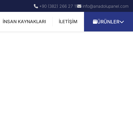
+90 (382) 266 27 11
info@anadolupanel.com
İNSAN KAYNAKLARI
İLETIŞIM
ÜRÜNLER